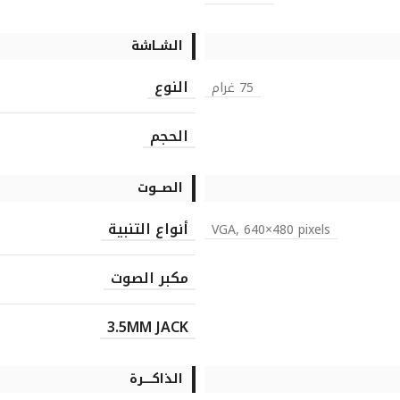
الشــاشة
النوع
75 غرام
الحجم
الصـــوت
أنواع التنبية
VGA, 640×480 pixels
مكبر الصوت
3.5MM JACK
الذاكـــــرة