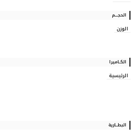
الحجـــــم
الوزن
الكــاميرا
الرئيسية
البطـــارية