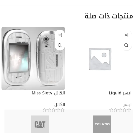
منتجات ذات صلة
ايسر Liquid
الكاتل Miss Sixty
ايسر
الكاتل