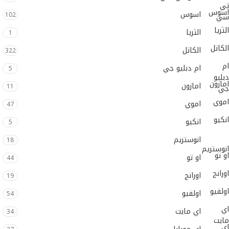
تي
اسوس
اسوس
102
سي
الثريا
الثريا
1
الكاتل
الكاتل
322
ام
ام دبليو جي
5
دبليو
امازون
امازون
11
جي
اموي
اموي
47
انكيو
انكيو
5
انوستريم
18
انوستريم
او تو
او تو
44
اورانج
اورانج
19
اولفيو
اولفيو
54
اي
اي مايت
34
مايت
اي