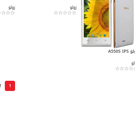
زولو
زولو
A550S IPS
لو
2
1