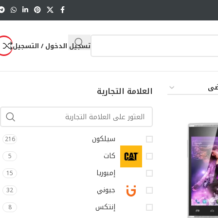
تسجيل الدخول / التسجيل
العلامة التجارية
سيلكون
216
كات
5
إمبوريا
15
جيوني
32
إنتكس
8