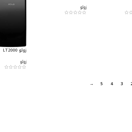
زولو
زولو LT2000
زولو
→
5
4
3