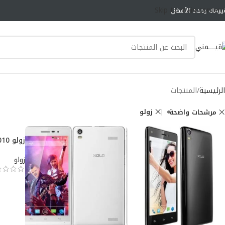
Skip to main content
ييمك يحدد الأفضل
الرئيسية
المنتجات
زولو
مرشحات واضحة
زولو A1010
زولو