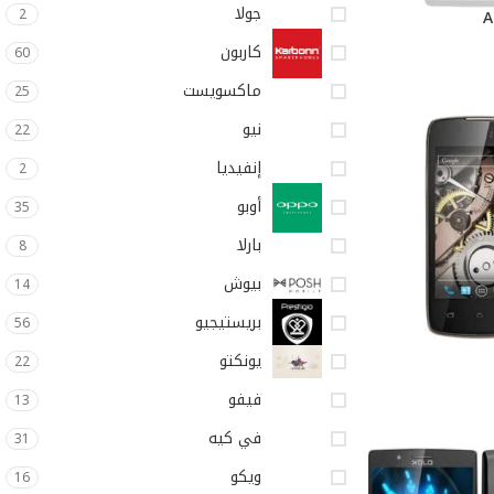
جولا
2
كاربون
60
ماكسويست
25
نيو
22
إنفيديا
2
أوبو
35
بارلا
8
بيوش
14
بريستيجيو
56
يونكتو
22
فيفو
13
في كيه
31
ويكو
16