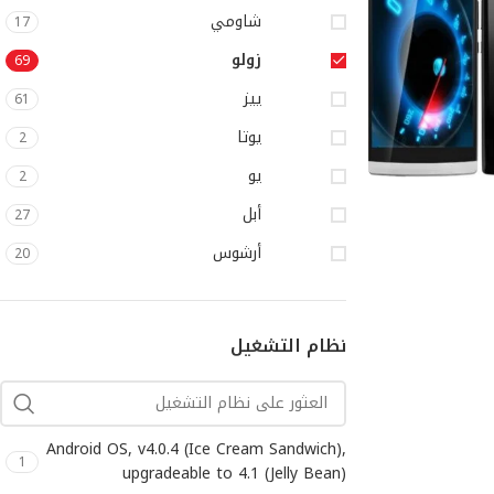
شاومي
17
زولو
69
ييز
61
يوتا
2
يو
2
أبل
27
أرشوس
20
أكس كيوت
4
أل جي
558
نظام التشغيل
اتش بي
40
اتش تي سي
217
اسوس
Android OS, v4.0.4 (Ice Cream Sandwich),
102
1
upgradeable to 4.1 (Jelly Bean)
الثريا
1