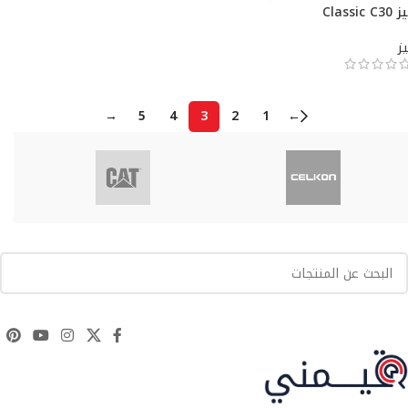
Classic C30
يز
→
5
4
3
2
1
←