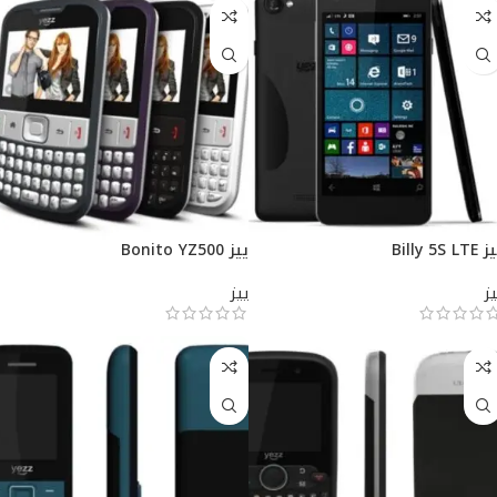
Billy 5S LTE
ييز Bonito YZ500
يز
ييز