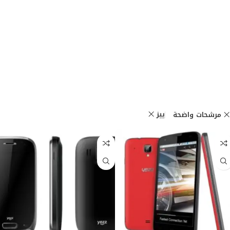
ييز
مرشحات واضحة