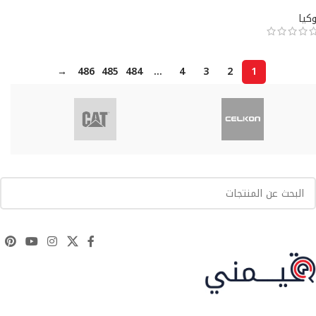
وكيا
→
486
485
484
…
4
3
2
1