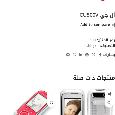
أل جي CU500V
Add to compare
رمز المنتج:
638
التصنيف:
الموبايلات
يشارك:
منتجات ذات صلة