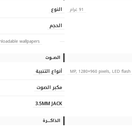
النوع
91 غرام
الحجم
nloadable wallpapers
الصـــوت
أنواع التنبية
مكبر الصوت
3.5MM JACK
الذاكـــــرة