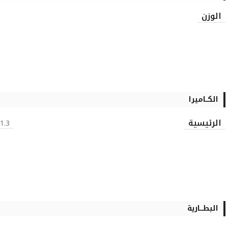
الوزن
الكــاميرا
الرئيسية
1.3 MP, 1280×960 pixels, LED flash
البطـــارية