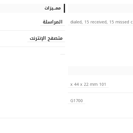
ممـــيزات
المراسلة
متصفح الإنترنت
101 x 44 x 22 mm
G1700