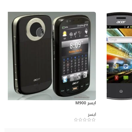
ايسر M900
ايسر