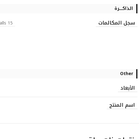
الذاكـــــرة
سجل المكالمات
15 dialed, 15 received, 15 missed calls
Other
الأبعاد
اسم المنتج