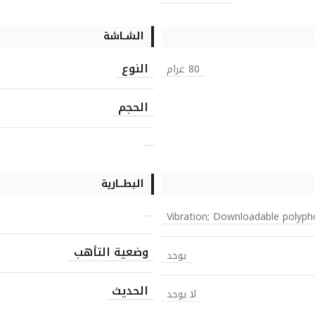
الشــاشة
النوع
80 غرام
الحجم
البطـــارية
Vibration; Downloadable polyph
وضعية التأهب
يوجد
الحديث
لا يوجد