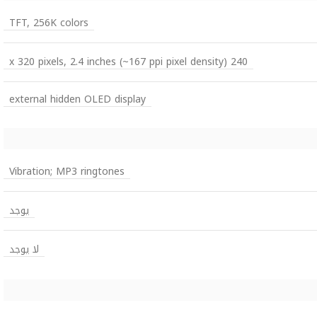
TFT, 256K colors
240 x 320 pixels, 2.4 inches (~167 ppi pixel density)
external hidden OLED display
Vibration; MP3 ringtones
يوجد
لا يوجد