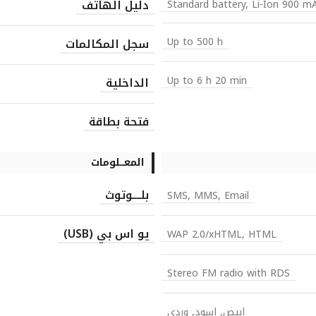
دليل الهاتف
Standard battery, Li-Ion 900 m
Up to 500 h
سجل المكالمات
Up to 6 h 20 min
الداخلية
فتحة بطاقة
المعـــلومات
بلــــوتوث
SMS, MMS, Email
يو اس بي (USB)
WAP 2.0/xHTML, HTML
Stereo FM radio with RDS
ابيض, اسود, وردي