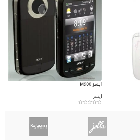
ايسر M900
ايسر