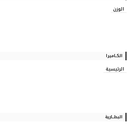
الوزن
الكــاميرا
الرئيسية
البطـــارية