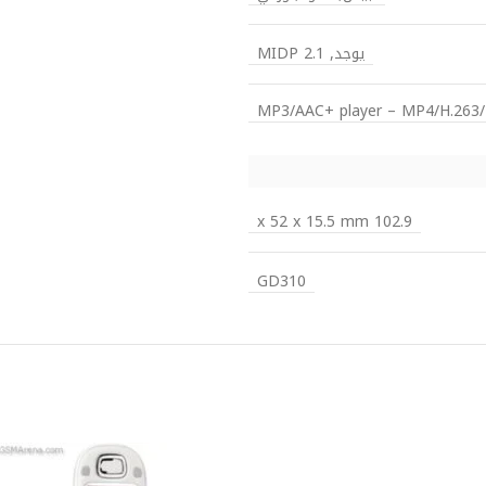
يوجد, MIDP 2.1
MP3/AAC+ player – MP4/H.263/H.2
102.9 x 52 x 15.5 mm
GD310