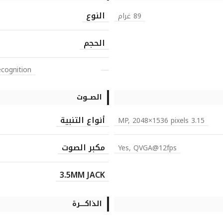
النوع
89 غرام
الحجم
ecognition
الصـــوت
أنواع التنبية
3.15 MP, 2048×1536 pixels
مكبر الصوت
Yes, QVGA@12fps
3.5MM JACK
الذاكـــــرة