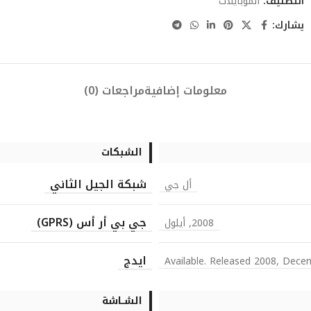
التصنيف:
الموبايلات
يشارك:
معلومات إضافية
مراجعات (0)
الشبكات
شبكة الجيل الثاني
أل جي
جي بي أر أس (GPRS)
2008, أيلول
ايدج
Available. Released 2008, Dece
الشــاشة