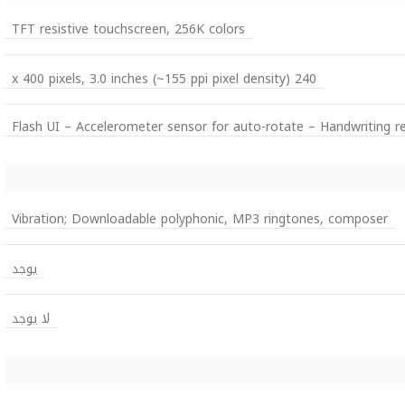
TFT resistive touchscreen, 256K colors
240 x 400 pixels, 3.0 inches (~155 ppi pixel density)
Flash UI – Accelerometer sensor for auto-rotate – Handwriting r
Vibration; Downloadable polyphonic, MP3 ringtones, composer
يوجد
لا يوجد