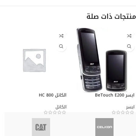
منتجات ذات صلة
ايسر BeTouch E200
الكاتل HC 800
ايسر
الكاتل