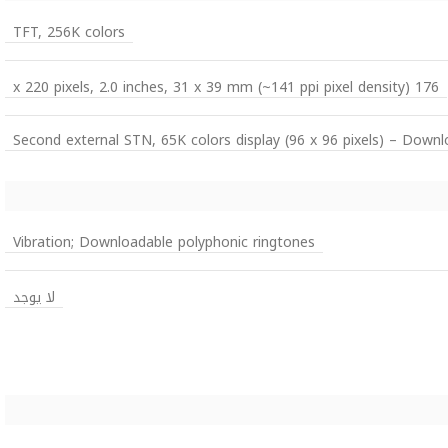
TFT, 256K colors
176 x 220 pixels, 2.0 inches, 31 x 39 mm (~141 ppi pixel density)
Second external STN, 65K colors display (96 x 96 pixels) – Downl
Vibration; Downloadable polyphonic ringtones
لا يوجد