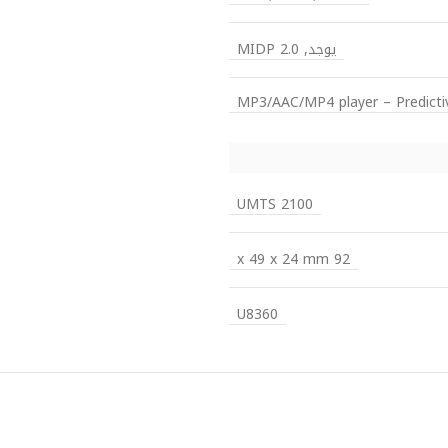
يوجد, MIDP 2.0
MP3/AAC/MP4 player – Predicti
UMTS 2100
92 x 49 x 24 mm
U8360