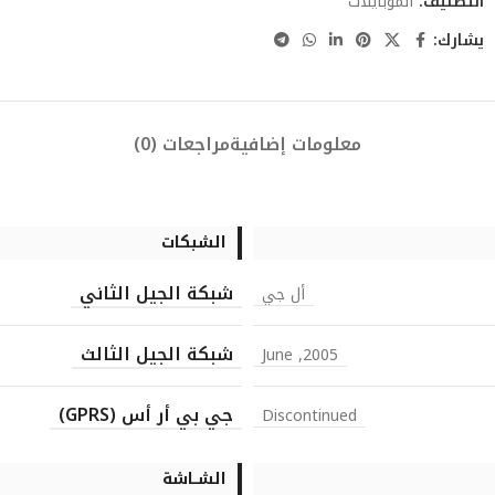
التصنيف:
الموبايلات
يشارك:
معلومات إضافية
مراجعات (0)
الشبكات
شبكة الجيل الثاني
أل جي
شبكة الجيل الثالث
2005, June
جي بي أر أس (GPRS)
Discontinued
الشــاشة