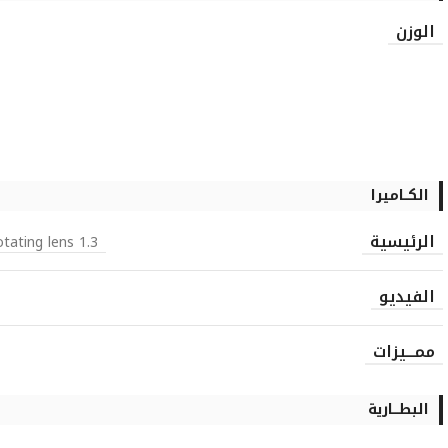
الوزن
الكــاميرا
الرئيسية
1.3 MP, 1280×960 pixels, 180 deg rotating lens
الفيديو
ممـــيزات
البطـــارية