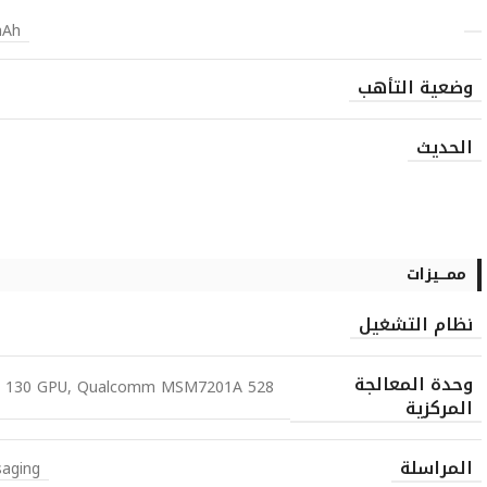
mAh
وضعية التأهب
الحديث
ممـــيزات
نظام التشغيل
وحدة المعالجة
reno 130 GPU, Qualcomm MSM7201A
المركزية
المراسلة
saging