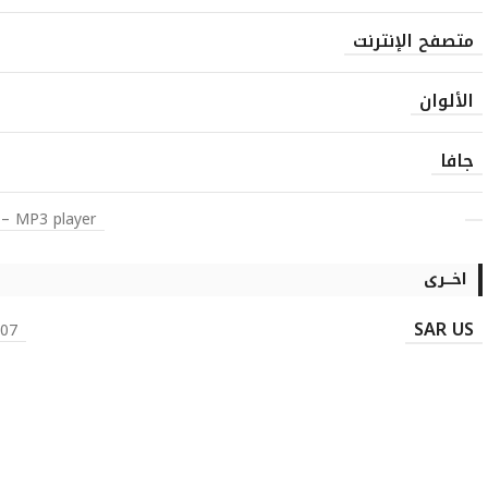
متصفح الإنترنت
الألوان
جافا
 – MP3 player
اخـــرى
SAR US
ad) 1.20 W/kg (body)