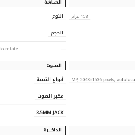
الشــاشة
النوع
158 غرام
الحجم
to-rotate
الصـــوت
أنواع التنبية
مكبر الصوت
3.5MM JACK
الذاكـــــرة