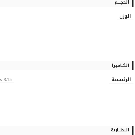
الحجـــــم
الوزن
الكــاميرا
الرئيسية
3.15 MP, 2048×1536 pixels, autofocus
البطـــارية