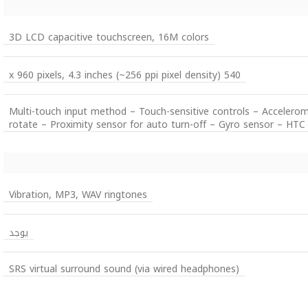
3D LCD capacitive touchscreen, 16M colors
540 x 960 pixels, 4.3 inches (~256 ppi pixel density)
Multi-touch input method – Touch-sensitive controls – Accelerom
rotate – Proximity sensor for auto turn-off – Gyro sensor – HTC
Vibration, MP3, WAV ringtones
يوجد
SRS virtual surround sound (via wired headphones)