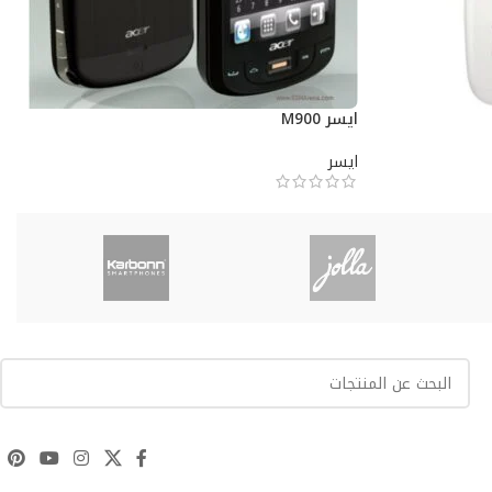
ايسر M900
ايسر