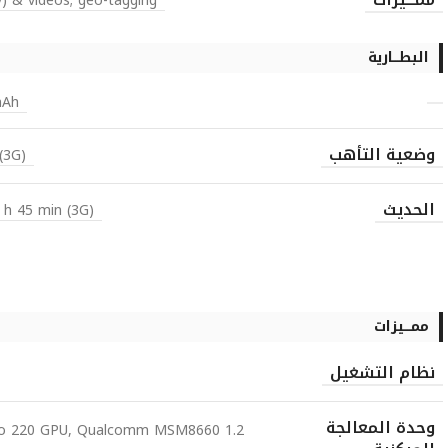
) & videos; geo-tagging
البطـــارية
mAh
وضعية التأهب
(3G)
الحديث
 h 45 min (3G)
ممـــيزات
نظام التشغيل
وحدة المعالجة
Adreno 220 GPU, Qualcomm MSM8660