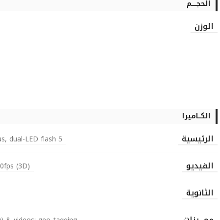
الحجـــــم
الوزن
الكــاميرا
الرئيسية
5 MP, 2560х1920 pixels, autofocus, dual-LED flash,
الفيديو
fps (3D),
الثانوية
ممـــيزات