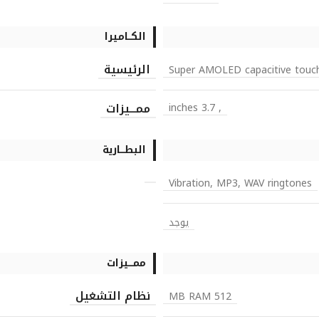
الكــاميرا
الرئيسية
Super AMOLED capacitive touch
ممـــيزات
, 3.7 inches
البطـــارية
Vibration, MP3, WAV ringtones
يوجد
ممـــيزات
نظام التشغيل
512 MB RAM