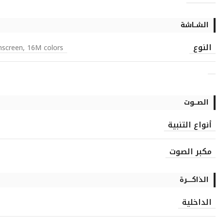
الشــاشة
النوع
screen, 16M colors
الصـــوت
أنواع التنبية
مكبر الصوت
الذاكـــــرة
الداخلية