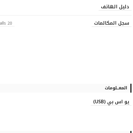
دليل الهاتف
سجل المكالمات
20 dialed, 20 received, 20 missed calls
المعـــلومات
يو اس بي (USB)