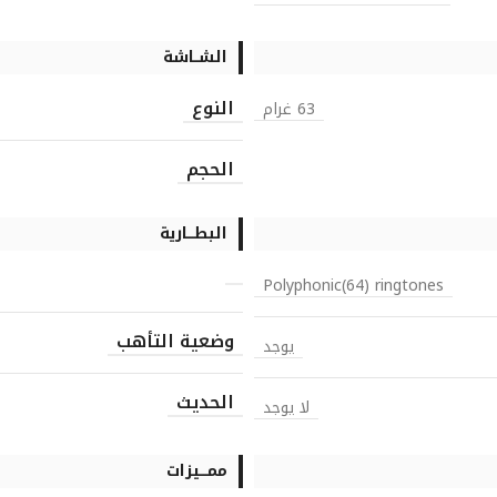
الشــاشة
النوع
63 غرام
الحجم
البطـــارية
Polyphonic(64) ringtones
وضعية التأهب
يوجد
الحديث
لا يوجد
ممـــيزات