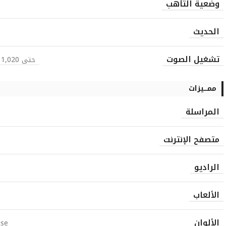
وضعية التأهب
الحديث
تشغيل الصوت
حتى 1,020 دقيقة (2g)، حتى 380 دقيقة (3g)
ممـــيزات
المراسلة
متصفح الإنترنت
الراديو
الألعاب
الألوان
ise