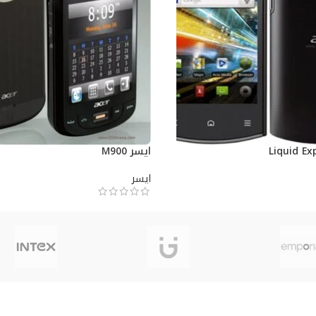
ايسر M900
ايسر