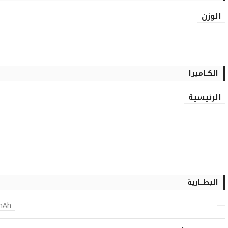
الوزن
الكــاميرا
الرئيسية
البطـــارية
 mAh