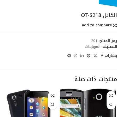
الكاتل OT-S218
Add to compare
رمز المنتج:
201
التصنيف:
الموبايلات
يشارك:
منتجات ذات صلة