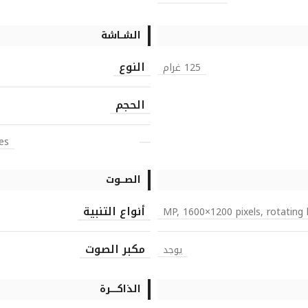
الشــاشة
النوع
125 غرام
الحجم
es
الصـــوت
أنواع التنبية
مكبر الصوت
يوجد
الذاكـــــرة