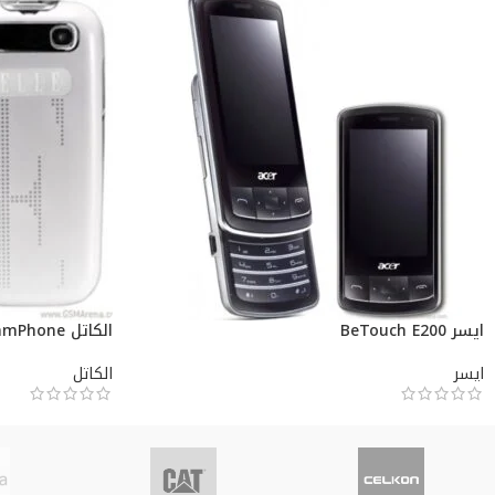
ايسر BeTouch E200
الكاتل ELLE GlamPhone
ايسر
الكاتل