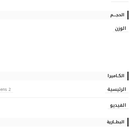
الحجـــــم
الوزن
الكــاميرا
الرئيسية
2 MP, 1600×1200 pixels, rotating lens
الفيديو
البطـــارية