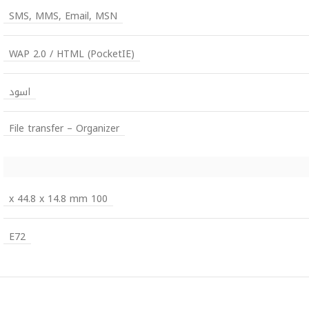
SMS, MMS, Email, MSN
WAP 2.0 / HTML (PocketIE)
اسود
File transfer – Organizer
100 x 44.8 x 14.8 mm
E72