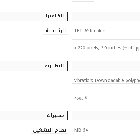
الكــاميرا
الرئيسية
TFT, 65K colors
البطـــارية
Vibration; Downloadable polyph
لا يوجد
ممـــيزات
نظام التشغيل
64 MB