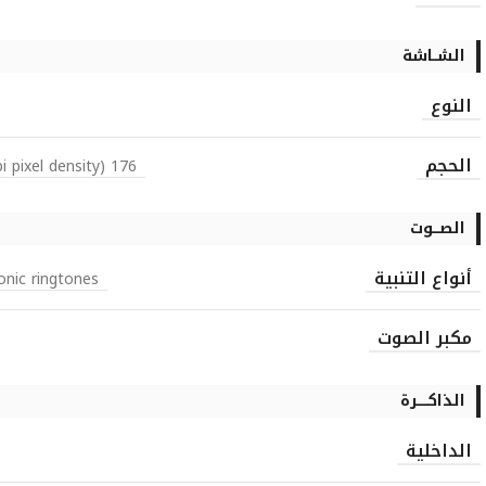
الشــاشة
النوع
الحجم
176 x 220 pixels, 2.0 inches (~141 ppi pixel density)
الصـــوت
أنواع التنبية
onic ringtones
مكبر الصوت
الذاكـــــرة
الداخلية