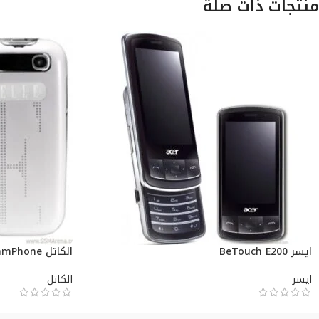
منتجات ذات صلة
ايسر BeTouch E200
الكاتل ELLE GlamPhone
ايسر
الكاتل