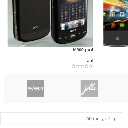
ايسر M900
ايسر