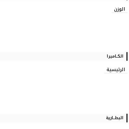
الوزن
الكــاميرا
الرئيسية
البطـــارية