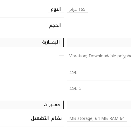
النوع
165 غرام
الحجم
البطـــارية
Vibration; Downloadable polyph
يوجد
لا يوجد
ممـــيزات
نظام التشغيل
64 MB storage, 64 MB RAM