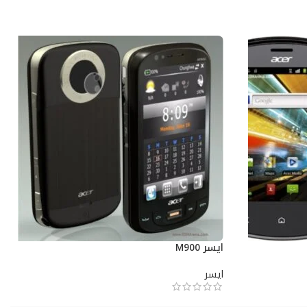
ايسر M900
ايسر