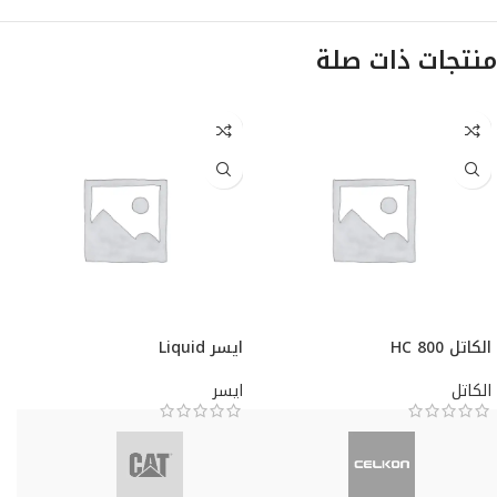
منتجات ذات صلة
الكاتل HC 800
ايسر Liquid
الكاتل
ايسر