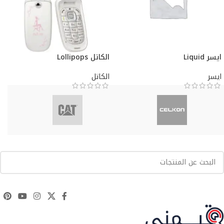
ايسر Liquid
الكاتل Lollipops
ايسر
الكاتل