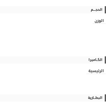
الحجـــــم
الوزن
الكــاميرا
الرئيسية
البطـــارية