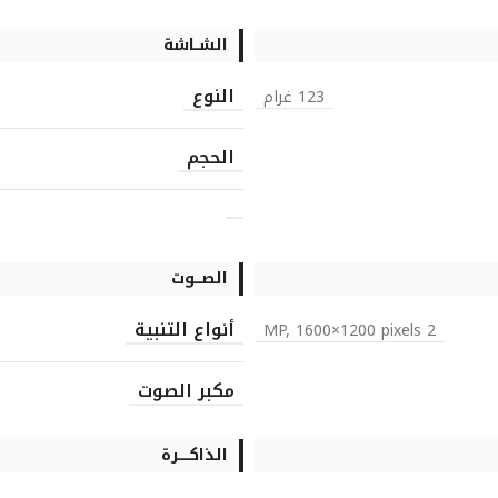
الشــاشة
النوع
123 غرام
الحجم
الصـــوت
أنواع التنبية
2 MP, 1600×1200 pixels
مكبر الصوت
الذاكـــــرة