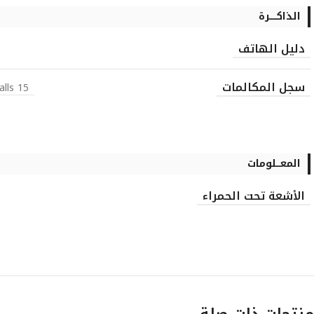
الذاكـــــرة
دليل الهاتف
سجل المكالمات
15 dialed, 10 received, 10 missed calls
المعـــلومات
الأشعة تحت الحمراء