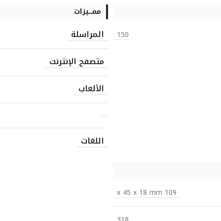
ممـــيزات
المراسلة
150
متصفح الإنترنت
الألعاب
اللغات
109 x 45 x 18 mm
318