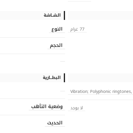
الشــاشة
النوع
77 غرام
الحجم
البطـــارية
Vibration; Polyphonic ringtones
وضعية التأهب
لا يوجد
الحديث