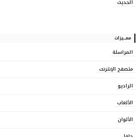
الحديث
ممـــيزات
المراسلة
متصفح الإنترنت
الراديو
الألعاب
الألوان
جافا