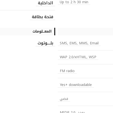
Up to 2 h 30 min
الداخلية
فتحة بطاقة
المعـــلومات
بلــــوتوث
SMS, EMS, MMS, Email
WAP 2.0/xHTML, WSP
FM radio
Yes+ downloadable
فضي
يوجد, MIDP 2.0