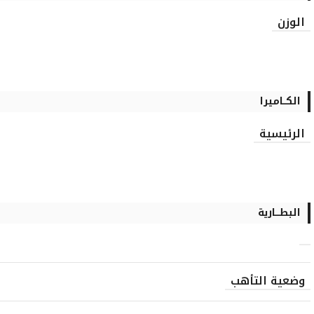
الوزن
الكــاميرا
الرئيسية
البطـــارية
وضعية التأهب