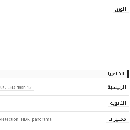
الوزن
الكــاميرا
الرئيسية
13 MP, 4128 x 3096 pixels, autofocus, LED flash
الثانوية
ممـــيزات
e detection, HDR, panorama