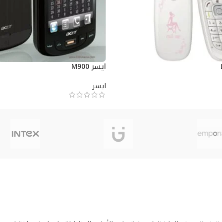
ايسر M900
ايسر