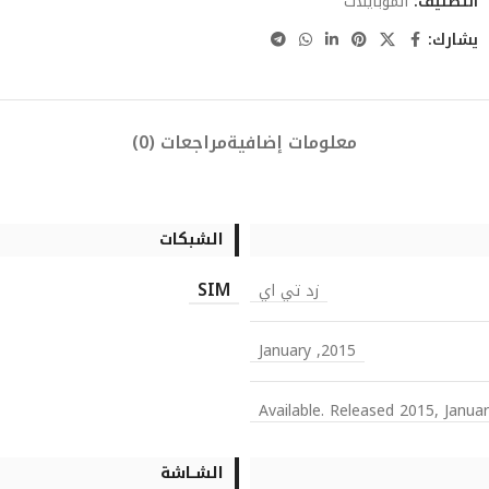
التصنيف:
الموبايلات
يشارك:
معلومات إضافية
مراجعات (0)
الشبكات
SIM
زد تي اي
2015, January
Available. Released 2015, Janua
الشــاشة