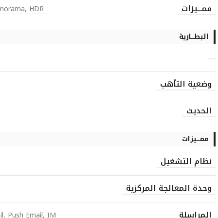
ممـــيزات
panorama, HDR
البطـــارية
وضعية التأهب
الحديث
ممـــيزات
نظام التشغيل
وحدة المعالجة المركزية
المراسلة
l, Push Email, IM