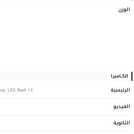
الوزن
الكــاميرا
الرئيسية
13 MP, 4128 x 3096 pixels, autofocus, LED flash
الفيديو
الثانوية