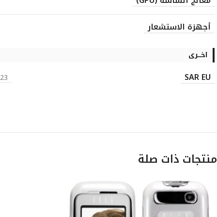
معالج الشاشة (GPU)
أجهزة الاستشعار
اخـــرى
SAR EU
ad) 0.35 W/kg (body)
منتجات ذات صلة