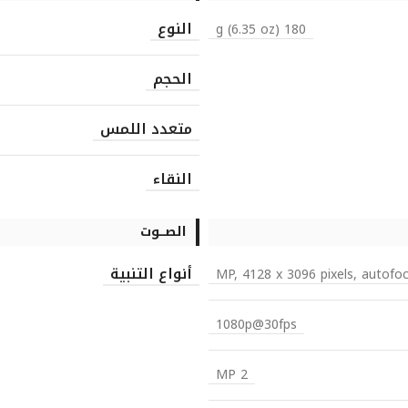
النوع
180 g (6.35 oz)
الحجم
متعدد اللمس
النقاء
الصـــوت
أنواع التنبية
1080p@30fps
2 MP