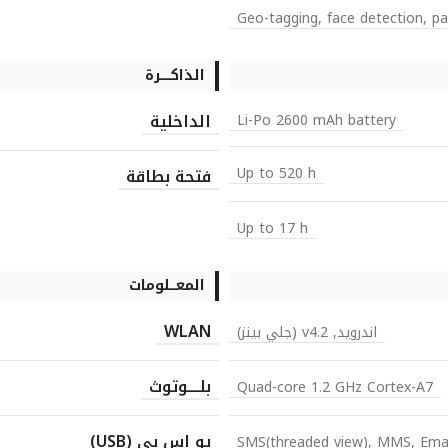
Geo-tagging, face detection, 
الذاكـــــرة
الداخلية
Li-Po 2600 mAh battery
Up to 520 h
فتحة بطاقة
Up to 17 h
المعـــلومات
WLAN
اندرويد, v4.2 (جلي بينز)
بلــــوتوث
Quad-core 1.2 GHz Cortex-A7
يو اس بي (USB)
SMS(threaded view), MMS, Emai