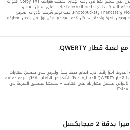
أطلع المقربين لك بمدى المتعة والمرح التي تتمتع بها في وقت الإجازة. تمنحك هواتف Corby TXT الجوالة
 الوصول المباشر إلى 6 من مواقع الشبكات الاجتماعية المفضلة لديك – على سبيل المثال،
Facebook وMySpace وFlickr وPicasa وFriendster وPhotobucket. حيث يوفر شريط الأدوات السريع
 وصول بنقرة واحدة إلى كل هذه المواقع. فكن اول من يتصل بمعارفه
بة قطار QWERTY.
 اليدوية أمرًا رائعًا. درب أصابع يديك جيدًا واحرص على تحسين مهارات
الكتابة على هاتفك الجوال مع ألعاب القطار QWERTY المسلية. ونظرًا لأنها من الألعاب الأكثر سرعة ومتعة
ة لأغراض تحسين مهاراتك على الهاتف – فمعها ستحقق السرعة في
لمحادثات.
را بدقة 2 ميجابكسل