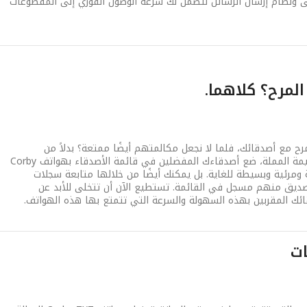
ى ونظام إرسال الرسائل لتضمن لك سرعة الوصول الفوري إلى المقطوعات
المرح؟ كلاهما.
رح مع أصدقائك، فلما لا نجعل مكالمتهم أيضًا ممتعة؟ بدلاً من
استخدام قائمة جهات الاتصال القديمة المملة، ضع أصدقاءك المفضلين في قائمة الأصدقاء بهواتف Corby
عة ومرئية وبسيطة للغاية. بل يمكنك أيضًا من خلالها متابعة سجلات
صديق منهم مسجل في القائمة. تستطيع الآن أن تتخلى للأبد عن
ائك المقربين بهذه السهولة والسرعة التي تتمتع بها هذه الهواتف.
ات