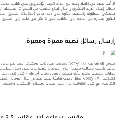
معالج إعداد البريد الإلكتروني خلال اتباع سلسلة من الخطوات البسيطة إلى
بمنتهى السهولة والسرعة. علاوة على ذلك، تدفع إمكانيات التحقق التلقائ
ليكون مساره من الخادم إلى الهاتف حتى لا تكن في حاجة إلى التحقق يدو
إرسال رسائل نصية مميزة ومعبرة.
تسمح لك هواتف Corby TXT بمتابعة محادثاتك بسهولة. حي
خاصة بأسطر متتالية تشتمل على رسومات لاقتباسات على شكل فقاعات 
حوارات وتجعلك تشعر كأنك تتحدث بالفعل وكانه أمامك – هذه هي روعة نظ
لهواتف Corby TXT. فهل وجدت هاتفًا يتميز بنظام إرسال الرسا
الهاتف؟ مع هذه الهواتف حان وقت التحدث بمنتهى السهولة والمتعة.
مقبس سماعة أذن مقاس 3.5 مم