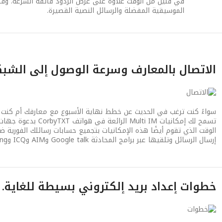
في قليل من الوقت علاوة على عرض الردود فائقة السرعة. وفض
الموسيقية المفضلة والرسائل النصية القصيرة.
الاتصال بالمعارف وسرعة الوصول إلى الشبكا
سواءً كنت ترغب في الحديث عن خطط نهاية الأسبوع مع معارفك أم كنت 
تسمح لك إمكانيات Multi IM ا
الوقت الذي تقوم أيضًا هذه الإمكانيات بتجميع حسابات رسائلك الفورية
إرسال الرسائل وتلقيها عبر برامج المحادثة Google talk وAIM وICQ وFring وغيرها الكثير…
خطوات إعداد بريد إلكتروني بسيطة للغاية.