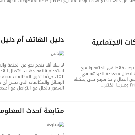
لاً عن ذلك، تتمتع هذه اللوحة بمفاتيح اختصار خاصة بمقطوعات الموسيق
دليل الهاتف أم دليل 
ت الاجتماعية
لا شك أنك تنعم بجو من المتعة والم
ترغب فقط في المتعة والمرح،
لرائعة في هواتف CorbyTXT بدعوة جهات اتصال متعددة للدردشة في
TXT، حيثما تكون المكالمات ممت
 ضمن اتصال واحد سريع حتى يمكنك
الرسائل والمكالمات التي تخص أي 
الشعور بالملل مع التواصل مع أصدق
متابعة أحدث المعلوم