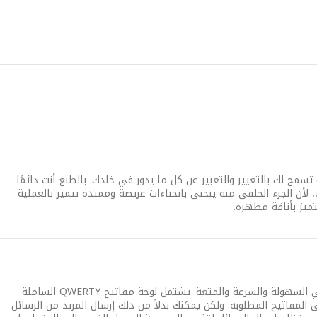
التي تتميز بها تلك الأغلفة تسمح لك بالتغيير والتعبير عن كل ما يدور في خلدك. بالطبع أنت دائمًا
لأن الجزء الخلفي منه ينحني بانحناءات عريضة وممتدة تتميز بالعملية
ميز بأناقة مظهره.
مزيدًا من الكلمات وقليلاً من الخطوات. يتميز هاتف CorbyTXT بلوحة مفاتيح QWERTY التي تجعلك تراسل أصدقاءك برسائل نصية بمنتهي السهولة والسرعة والمتعة. تشتمل لوحة مفاتيح QWERTY الشاملة
المفاتيح المطلوبة. ولكن يمكنك بدلاً من ذلك إرسال المزيد من الرسائل