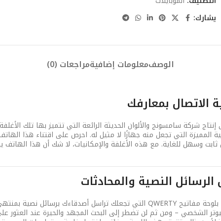
التصنيف:
الموبايلات
يشارك:
الوصف
معلومات إضافية
مراجعات (0)
ة الاتصال بمعارفك
ابلية تغيير الأغلفة الخارجية الخاصة بهاتف Corby TXT من إنتاج شركة سامسونج والألوان الحديثة الرائعة 
المميزة التي تجعل منه جهازًا لا مثيل له. احرص على اقتناء هذا الهاتف، 
 ثابت وسهل للغاية. مع هذه الأغلفة والإمكانيات، لا شك أن هذا الهاتف يت
الرسائل النصية والمحادثات
بيوتر الشخصي – ومن ثم لن تضطر إلى البحث المجهد والحيرة عند العثور على 