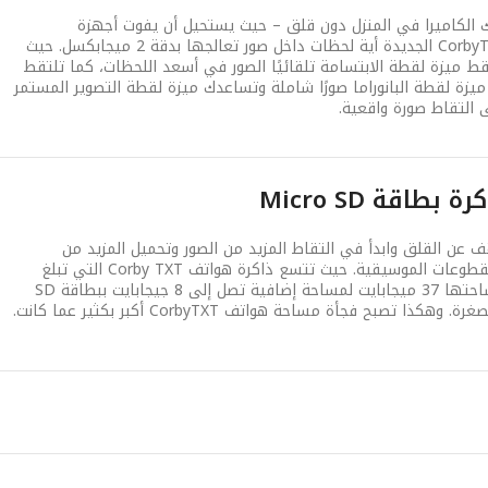
ك الكاميرا في المنزل دون قلق – حيث يستحيل أن يفوت أجهزة
CorbyTXT الجديدة أية لحظات داخل صور تعالجها بدقة 2 ميجابكسل. حيث
قط ميزة لقطة الابتسامة تلقائيًا الصور في أسعد اللحظات، كما تلتقط
ميزة لقطة البانوراما صورًا شاملة وتساعدك ميزة لقطة التصوير المستمر
 التقاط صورة واقعية.
رة بطاقة Micro SD
ف عن القلق وابدأ في التقاط المزيد من الصور وتحميل المزيد من
المقطوعات الموسيقية. حيث تتسع ذاكرة هواتف Corby TXT التي تبلغ
مساحتها 37 ميجابايت لمساحة إضافية تصل إلى 8 جيجابايت ببطاقة SD
رة. وهكذا تصبح فجأة مساحة هواتف CorbyTXT أكبر بكثير عما كانت.