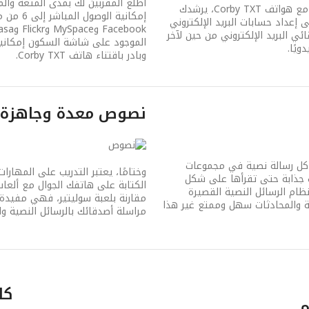
لا أحد يرغب في إهدار وقته مع إعداد البريد الإلكتروني على هاتف جديد. مع هواتف Corby TXT، يرشدك
إمكانية
 إعداد حسابات البريد الإلكتروني
ي البريد الإلكتروني من حين لآخر
الموجود على شاشة السكون إمكانية
يًا.
وبادر باقتناء هاتف Corby TXT.
نصوص معدة وجاهزة مع لع
ث يتم عرض كل رسالة نصية في مجموعات
وختامًا، يعتبر التدريب على المهارات
جذابة حتى تقرأها على شكل
ام الرسائل النصية القصيرة
مقارنة بلعبة سوليتير، فهي مفيد
ئل النصية والمحادثات سهل وممتع غير هذا
مراسلة أصدقائك بالرسائل النصية وا
كامي