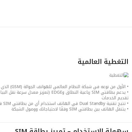
التغطية العالمية
• الأول من نوعه في شبكة النظام العالمي للهواتف الجوالة (GSM) الذي يدعم تقنية Dual Standby
• يدعم بطاقتي SIM رباعية النطاق وEDGE (تعزيز 
تقديم الخدمات
• تتيح تقنية Dual Standby في الهاتف استخدام أي من بطاقتي SIM في هاتف واحد
• يتنقل الهاتف بين بطاقتي SIM وقفًا لاحتياجاتك ووصول الشبكة
سهولة الاستخدام – تمييز بطاقة SIM