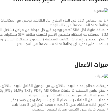
• 2 من مصابيح LED في الجزء العلوي من الهاتف، تومض مع الم
بطاقة SIM المستخدمة في ذلك الوقت
• بطاقة عنونة لكل SIM تظهر بوضوح في كل مرحلة من مراحل تش
SIM المستخدمة (يمكنك تخصيص الاسم لتعريف بطاقة SIM بسهولة، على سبيل المثال، العمل والشخصي)
يساعدك على تحديد أي بطاقة SIM مستخدمة في لمح البصر
ميزات الأعمال
• يمكنك معالج إعداد البريد الإلكتروني من الوصول الكامل للبريد الإلكتر
• يفتح عارض المستندات ملفات MS Office وPDF وTXT وBMP وJPG وPNG الأخرى ويقوم بتحريرها،
• تقدم لك القواميس متعددة اللغات الترجمة الفورية
• عمليات نقل الملفات باستخدام البلوتوث بسرعة ودون جهد يذكر
• تخزين كافة ملفاتك على microSD بسعة تصل إلى 8 جيجا بايت
• تصفح كامل على الإنترنت مماثل لتصفح الكمبيوتر