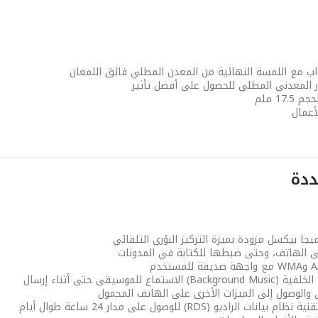
ذاب مع اللمسة النهائية من المعدن المطلي فائق اللمعان
ار المعدني المطلي للحصول على أفضل تأثير
17 ملم
أعمال
ددة
على الهاتف، وحتى ضبطها للكتابة في المدونات
• تتيح لك برنامج تشغيل الموسيقى الخلفية (Background Music) الاستماع للموسيقى حتى أثناء إرسال
 والوصول إلى الميزات الأخرى على الهاتف المحمول
• يمكنك ضبط راديو أف أم المزود بتقنية نظام بيانات الراديو (RDS) للوصول على مدار 24 ساعة طوال أيام