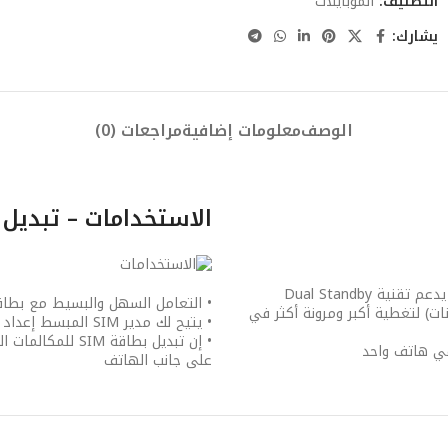
التصنيف:
الموبايلات
يشارك:
الوصف
معلومات إضافية
مراجعات (0)
الاستخدامات – تبديل ب
• التعامل السهل والبسيط مع بطاقتي
معدل سرعة نقل البيانات) لتغطية أكبر ومرونة أكثر في
• يتيح لك مدير SIM المبسط إعداد بطاقات SIM وتخصيص قوائم دليل الهاتف وقفًا لبطاقات SIM
• إن تبديل بطاق
على جانب الهاتف