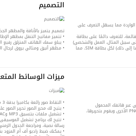
التصميم
كالمات الواردة مما يسهل التعرف على
تصميم يتميز بالأناقة والمظهر الج
غيل القائمة، للتعرف دائمًا على بطاقة
• تتميز مفاتيح التنقل بمظهر الإط
• يبلغ سمك الهاتف المنزلق رفيع الحجم .5
• يمكن تخصيص إعدادات الهاتف المختلفة (الموضوع، تنبيهات الجرس، وما إلى ذلك) لكل بطاقة SIM، مما
• مظهر أنيق ومثالي يروق لرجال ال
ميزات الوسائط المتع
• التقاط صور رائعة بكاميرا بدقة 3 ميجا بيكسل مزودة بميزة التركيز البؤري التلقائي
وني عبر هاتفك المحمول
• يتيح لك محرر الصور تحرير الصور 
• تشغيل ملفات بتنسيق MP3 وAAC وWMA مع واجهة صديقة للمستخدم
رسالة نصية، ومراجعة الجدول الزمني