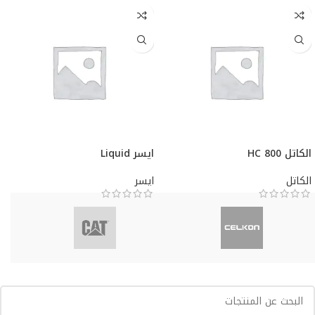
الكاتل HC 800
ايسر Liquid
الكاتل
ايسر