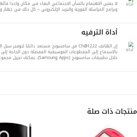
وبرامج المراسلة الفورية والبريد الإلكتروني – كل ذلك في جهاز 
أداة الترفيه
إن الهاتف Ch@t222 من سامسونج مستعد دائمًا لت
خلال تطبيقات سامسونج (Samsung Apps)، يمكنك تنزيل مجموعة متنوعة من التطبيقات المخصصة للترفيه بدءًا من 2الألعابوحتى التطبيقات التي تناسب أسلوب حياتك لشغل وقت فراغك!
منتجات ذات صلة