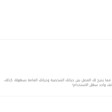
لال DUOS! يتمتع الهاتف Ch@t222 من سامسونج بإمكانية الوصول إلى بطاقتي SIM في وقت واحد، مما يتيح لك الفصل بين حياتك الشخصية وحياتك العامة بسهولة. كذلك،