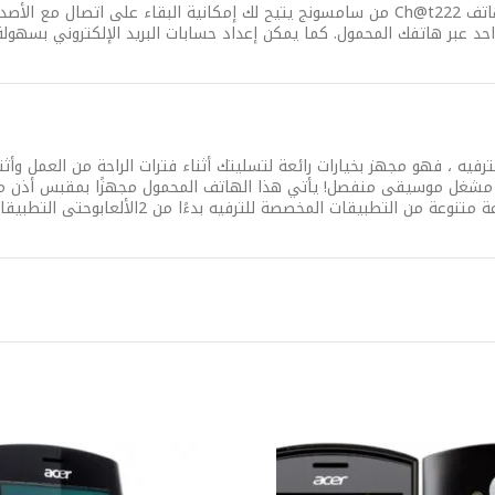
لا يعني الاهتمام بالشأن الاجتماعي البقاء في مكان واحد! فالهاتف Ch@t222 من سامسونج يتيح 
واحد عبر هاتفك المحمول. كما يمكن إعداد حسابات البريد الإلكتروني بسهولة
وفير سبل الترفيه ، فهو مجهز بخيارات رائعة لتسليتك أثناء فترات الراحة من العمل