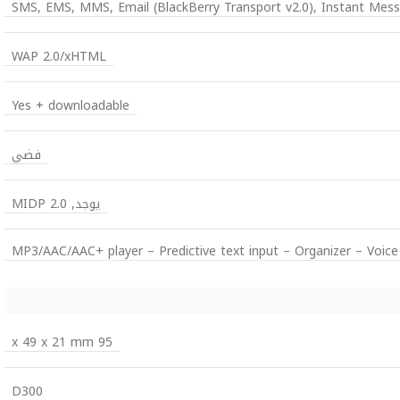
SMS, EMS, MMS, Email (BlackBerry Transport v2.0), Instant Mess
WAP 2.0/xHTML
Yes + downloadable
فضي
يوجد, MIDP 2.0
MP3/AAC/AAC+ player – Predictive text input – Organizer – Voic
95 x 49 x 21 mm
D300