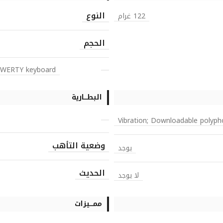
النوع
122 غرام
الحجم
– QWERTY keyboard
البطـــارية
Vibration; Downloadable polyph
وضعية التأهب
يوجد
الحديث
لا يوجد
ممـــيزات