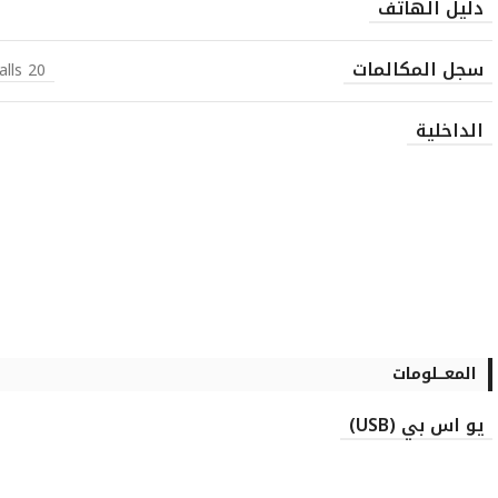
دليل الهاتف
سجل المكالمات
20 dialed, 20 received, 20 missed calls
الداخلية
المعـــلومات
يو اس بي (USB)