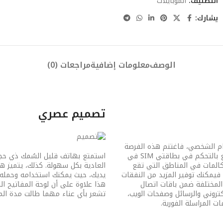
التصنيف:
الموبايلات
يشارك:
الوصف
معلومات إضافية
مراجعات (0)
تصميم عصري
ام الشخصي، فاغتنم هذه الفرصة
التي تتيح لك إمكانية التنظيم وتحقيق التوازن بين العمل والحياة. استمتع بالتحكم في بطاقتي SIM في
استمتع بهاتف قليل السُمك ذي حجم 
كالمات في المناطق التي تقع
العادية بكل سهولة. كذلك، يتميز ه
 فيمكنك توفير المزيد من النفقات
يديك، حيث يمكنك استخدامه وحمله ب
المختلفة ضمن باقات اتصال
هذا علاوة على أن لوحة المفاتيح ال
كتروني والرسائل وصفحات الويب،
تشعر بأي عناء مهما طالت مدة المر