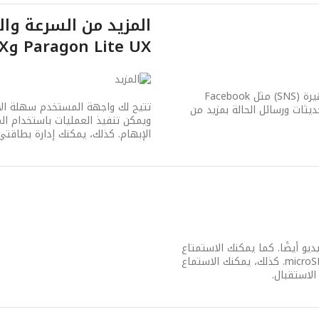
المزيد من السرعة وا
Paragon Lite UX وDual SIM UX
تتيح لك الروابط المدمجة التي توصل إلى مواقع التواصل الاجتماعي الشهيرة (SNS) مثل Facebook
تتيح لك واجهة المستخدم سهلة الاس
لتحديثات ورسائل الحالة بمزيد من
ويمكن تنفيذ العمليات باستخدام ال
الإبهام. كذلك، يمكنك إدارة بطاقتي SIM بسهولة من خلال تحديد إعدادات السمة وفقًا لاختيا
يل الفيديو أيضًا. كما يمكنك الاستمتاع
بالموسيقى عبر مشغّل MP3 المدمج وقابلية توسيع الذاكرة عبر بطاقة microSD. كذلك، يمكنك الاستماع