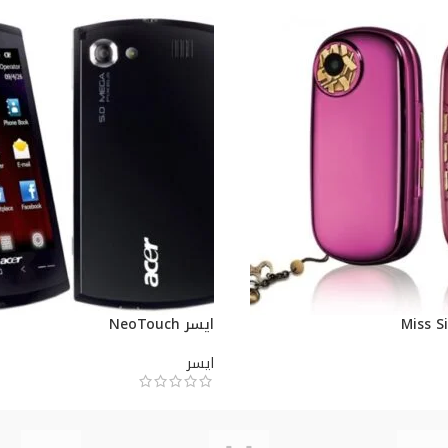
ايسر NeoTouch
ايسر