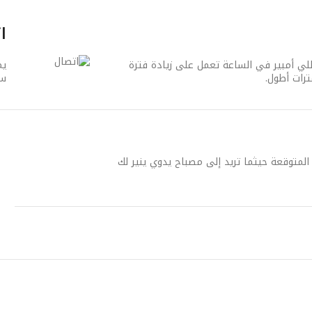
ا
ع ببطارية فائقة القوة بشدة تيار تبلغ 1000 مللي أمبير في الساعة تعمل على زيادة فترة
رات أطول.
سم
لمتوقعة حيثما تريد إلى مصباح يدوي ينير لك