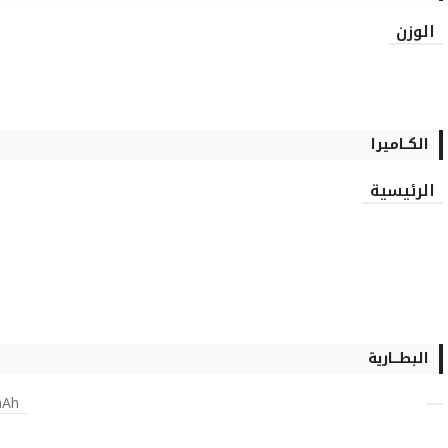
الوزن
الكــاميرا
الرئيسية
البطـــارية
mAh