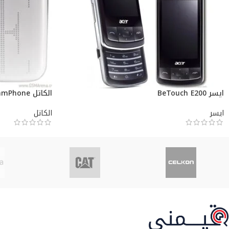
ايسر BeTouch E200
الكاتل ELLE GlamPhone
ايسر
الكاتل