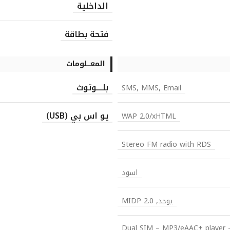
الداخلية
فتحة بطاقة
المعـــلومات
بلــــوتوث
SMS, MMS, Email
يو اس بي (USB)
WAP 2.0/xHTML
Stereo FM radio with RDS
اسود
يوجد, MIDP 2.0
Dual SIM – MP3/eAAC+ player –