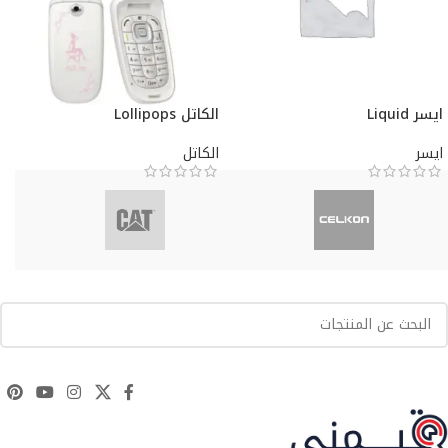
ايسر Liquid
الكاتل Lollipops
ايسر
الكاتل