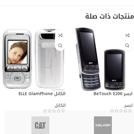
منتجات ذات صلة
ايسر BeTouch E200
الكاتل ELLE GlamPhone
ايسر
الكاتل