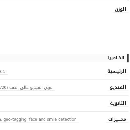
الوزن
الكــاميرا
الرئيسية
5 MP, 2560х1920 pixels, autofocus
الفيديو
عرض الفيديو عالي الدقة (720 بكسل) بسرعة 30 إطارًا في الثانية
الثانوية
ممـــيزات
n, geo-tagging, face and smile detection