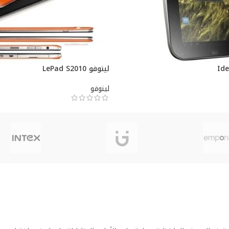
لينوفو LePad S2010
لينوفو