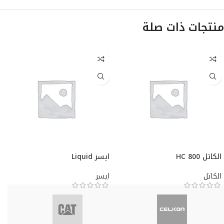
منتجات ذات صلة
الكاتل HC 800
ايسر Liquid
الكاتل
ايسر