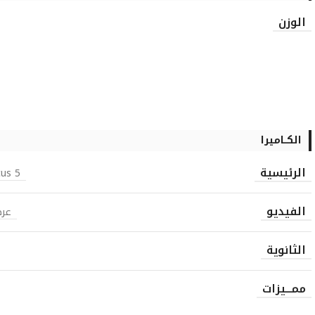
الوزن
الكــاميرا
الرئيسية
5 MP, 2592 х 1944 pixels, autofocus
الفيديو
عرض 
الثانوية
ممـــيزات