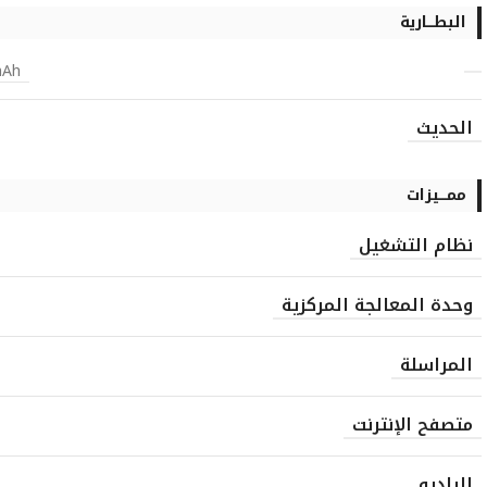
البطـــارية
mAh
الحديث
ممـــيزات
نظام التشغيل
وحدة المعالجة المركزية
المراسلة
متصفح الإنترنت
الراديو