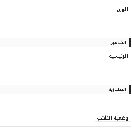
الوزن
الكــاميرا
الرئيسية
البطـــارية
وضعية التأهب