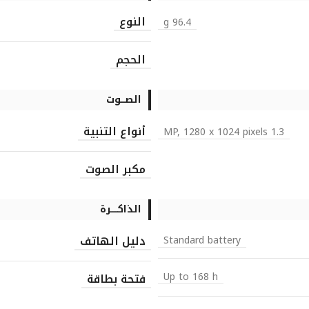
النوع
96.4 g
الحجم
الصـــوت
أنواع التنبية
1.3 MP, 1280 x 1024 pixels
مكبر الصوت
الذاكـــــرة
دليل الهاتف
Standard battery
Up to 168 h
فتحة بطاقة