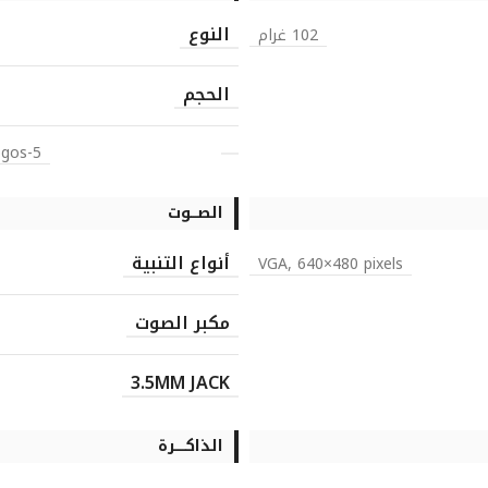
النوع
102 غرام
الحجم
5-way navigation button – 3-color LED indicator – Downloadable logos
الصـــوت
أنواع التنبية
VGA, 640×480 pixels
مكبر الصوت
3.5MM JACK
الذاكـــــرة