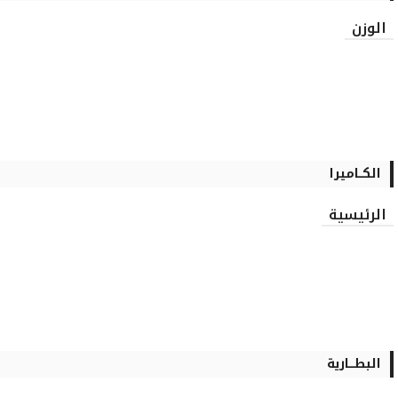
الوزن
الكــاميرا
الرئيسية
البطـــارية