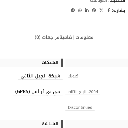
التصنيف:
الموبايلات
يشارك:
معلومات إضافية
مراجعات (0)
الشبكات
شبكة الجيل الثاني
كيوتك
جي بي أر أس (GPRS)
2004, الربع الثالث
Discontinued
الشــاشة