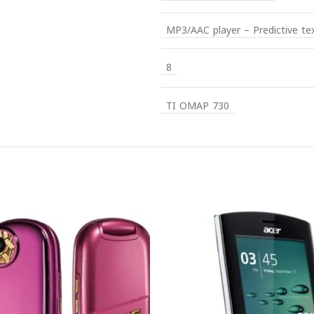
MP3/AAC player – Predictive tex
8
TI OMAP 730