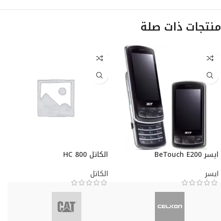
منتجات ذات صلة
ايسر BeTouch E200
الكاتل HC 800
ايسر
الكاتل