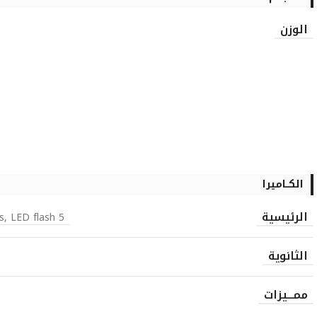
الوزن
الكــاميرا
الرئيسية
5 MP, 2592х1944 pixels, autofocus, LED flash
الثانوية
ممـــيزات