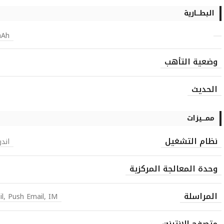
البطـــارية
mAh
وضعية التأهب
الحديث
ممـــيزات
نظام التشغيل
اندرويد, 4.0.3
وحدة المعالجة المركزية
المراسلة
l, Push Email, IM
متصفح الإنترنت