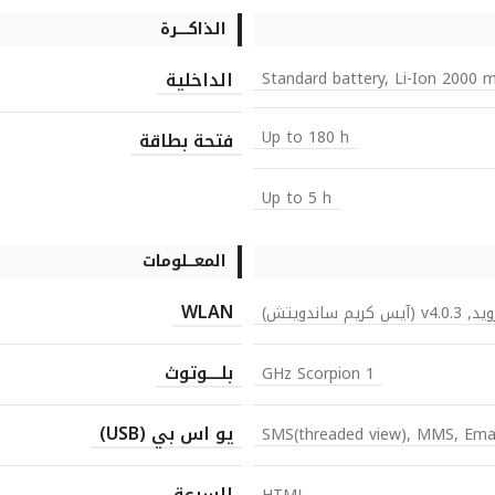
الذاكـــــرة
الداخلية
Standard battery, Li-Ion 2000 
Up to 180 h
فتحة بطاقة
Up to 5 h
المعـــلومات
WLAN
v (آيس كريم ساندويتش)
بلــــوتوث
1 GHz Scorpion
يو اس بي (USB)
SMS(threaded view), MMS, Emai
السرعة