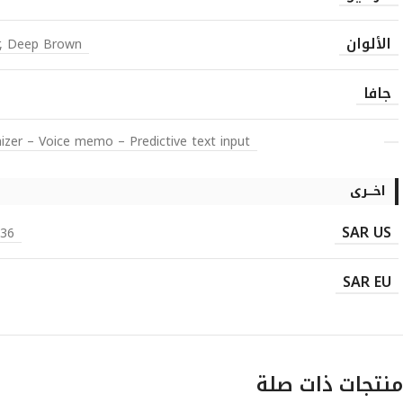
الألوان
r, Deep Brown
جافا
er – Voice memo – Predictive text input
اخـــرى
SAR US
ad) 0.14 W/kg (body)
SAR EU
منتجات ذات صلة