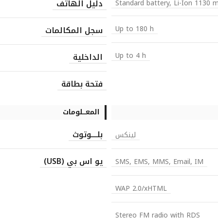
دليل الهاتف
Standard battery, Li-Ion 1130 
Up to 180 h
سجل المكالمات
Up to 4 h
الداخلية
فتحة بطاقة
المعـــلومات
بلــــوتوث
لينكس
يو اس بي (USB)
SMS, EMS, MMS, Email, IM
WAP 2.0/xHTML
Stereo FM radio with RDS