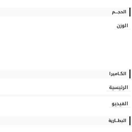
الحجـــــم
الوزن
الكــاميرا
الرئيسية
الفيديو
البطـــارية