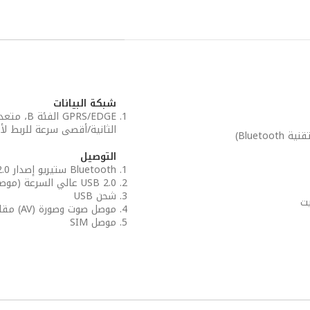
شبكة البيانات
الثانية/أقصى سرعة للربط لأعلى 177.6 كيلو بايت في
التوصيل
Bluetooth ستيريو إصدار 2.0 مع معدل بيانات محسن
USB 2.0 عالي السرعة (موصل USB مصغر)
شحن USB
موصل صوت وصورة (AV) مقاس 3.5 ملم
موصل SIM