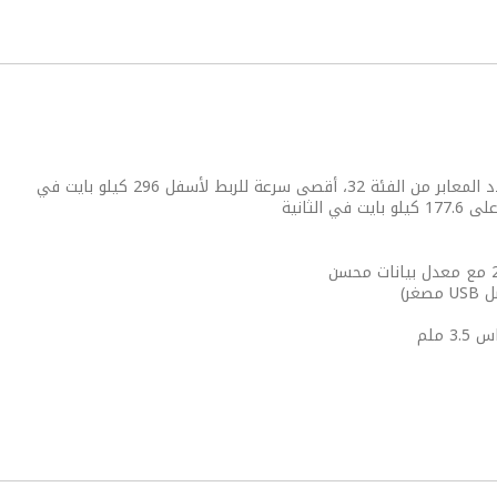
GPRS/EDGE الفئة B، متعدد المعابر من الفئة 32، أقصى سرعة للربط لأسفل 296 كيلو بايت في
 الثانية