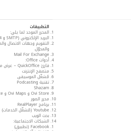
التطبيقات
المحرر الموحد لما يلي:
البريد الإلكتروني (SMTP و IMAP4 و POP3)
التقويم وجهات الاتصال وال
والمحوّل.
Mail For Exchange
أدوات Office:
قارئ QuickOffice – عرض مرفقات البريد الإلكتروني: .doc، و.xls، و.ppt، و.pdf
متصفح الإنترنت
مُشغّل الموسيقى
تقنية Podcasting
Shazam
Ovi Store و Ovi Maps و Ovi Suite، و Ovi Contacts، وOvi Sync، و MyNokia
محرر الصور
برنامج RealPlayer
Youtube (مُشغّل الخدمات)
بحث الويب
الشبكات الاجتماعية:
Facebook (تطبيق)