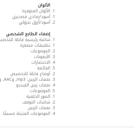
الألوان
الألوان المتوفرة:
أسود/رمادي قصديري
أسود/أزرق بترولي
إضفاء الطابع الشخصي
شاشة رئيسية قابلة للتخصي
تطبيقات مصغرة
الموضوعات
الأيقونات
الاختصارات
القائمة
أوضاع قابلة للتخصيص
نغمات الرنين: mp3, وAAC، ونغمات متعددة الألحان تصل إلى 64 لحنًا
نغمات رنين الفيديو
الموضوعات:
الصور الخلفية
شاشات التوقف
نغمات الرنين
الموضوعات المثبتة مسبقًا