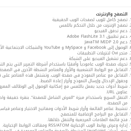
التصفح والإنترنت
تصفح كامل للويب لصفحات الويب الحقيقية
تصفح الإنترنت من خلال التحكم باللمس
دعم تدفق الفيديو
دعم تطبيق Adobe FlashLite 3.1
دعم JavaTM MIDP 2.0
الوصول إلى Facebook و MySpace و YouTube والشبكات الاجتماعية الأخرى عبر الإنترنت
متجر Ovi لتنزيلات التطبيقات
دعم تشغيل الفيديو على الشبكة
تحريك صفحة الويب عامودياً وأفقيًا باستخدام أشرطة التمرير التي يتم ال
التفاعل مع الروابط التشعبية والأزرار والعناصر النشطة الأخرى في الصفحة.
التفاعل مع عناصر النموذج في صفحة الويب. وتشتمل هذه العناصر على قوائم 
وحقول الإدخال وإرسال النموذج وأزرار إعادة الضبط.
شريط أدوات جديد يعمل باللمس مع إمكانية الوصول إلى الوظائف المعروف
عناوين URL.
التنقل السريع باستخدام ميزة “العرض الشامل للصفحة”. بنقرة خفيفة واح
من الصفحة.
تنشيط عناصر القائمة وأزرار شريط الأدوات ومفاتيح الاختيار وعناصر قياسية
التفاعل مع البرامج الإضافية للمتصفح.
فتح قائمة العلامات المرجعية والتنقل خلالها.
إدارة وعرض روابط الويب الإخبارية RSS/ATOM ومقالات الروابط الإخبارية.
عرض أحداث JavaScript المرتبطة بالصفحة والعناصر الموجودة في الصفحة.