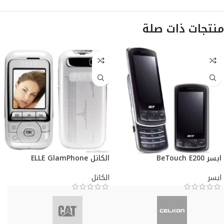
منتجات ذات صلة
ايسر BeTouch E200
الكاتل ELLE GlamPhone
ايسر
الكاتل